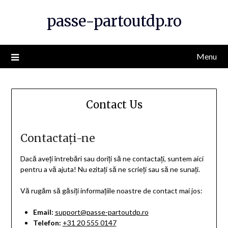
Skip
passe-partoutdp.ro
to
content
Menu
Contact Us
Contactați-ne
Dacă aveți întrebări sau doriți să ne contactați, suntem aici
pentru a vă ajuta! Nu ezitați să ne scrieți sau să ne sunați.
Vă rugăm să găsiți informațiile noastre de contact mai jos:
Email:
support@passe-partoutdp.ro
Telefon:
+31 20 555 0147