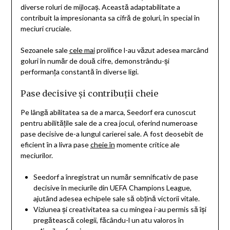
diverse roluri de mijlocaș. Această adaptabilitate a
contribuit la impresionanta sa cifră de goluri, în special în
meciuri cruciale.
Sezoanele sale
cele mai
prolifice l-au văzut adesea marcând
goluri în număr de două cifre, demonstrându-și
performanța constantă în diverse ligi.
Pase decisive și contribuții cheie
Pe lângă abilitatea sa de a marca, Seedorf era cunoscut
pentru abilitățile sale de a crea jocul, oferind numeroase
pase decisive de-a lungul carierei sale. A fost deosebit de
eficient în a livra pase
cheie în
momente critice ale
meciurilor.
Seedorf a înregistrat un număr semnificativ de pase
decisive în meciurile din UEFA Champions League,
ajutând adesea echipele sale să obțină victorii vitale.
Viziunea și creativitatea sa cu mingea i-au permis să își
pregătească colegii, făcându-l un atu valoros în