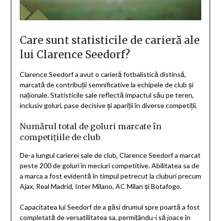
Care sunt statisticile de carieră ale
lui Clarence Seedorf?
Clarence Seedorf a avut o carieră fotbalistică distinsă,
marcată de contribuții semnificative la echipele de club și
naționale. Statisticile sale reflectă impactul său pe teren,
inclusiv goluri, pase decisive și apariții în diverse competiții.
Numărul total de goluri marcate în
competițiile de club
De-a lungul carierei sale de club, Clarence Seedorf a marcat
peste 200 de goluri în meciuri competitive. Abilitatea sa de
a marca a fost evidentă în timpul petrecut la cluburi precum
Ajax, Real Madrid, Inter Milano, AC Milan și Botafogo.
Capacitatea lui Seedorf de a găsi drumul spre poartă a fost
completată de versatilitatea sa, permițându-i să joace în