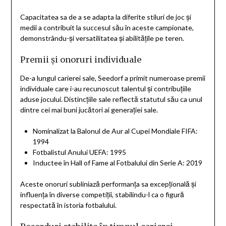
Capacitatea sa de a se adapta la diferite stiluri de joc și
medii a contribuit la succesul său în aceste campionate,
demonstrându-și versatilitatea și abilitățile pe teren.
Premii și onoruri individuale
De-a lungul carierei sale, Seedorf a primit numeroase premii
individuale care i-au recunoscut talentul și contribuțiile
aduse jocului. Distincțiile sale reflectă statutul său ca unul
dintre cei mai buni jucători ai generației sale.
Nominalizat la Balonul de Aur al Cupei Mondiale FIFA:
1994
Fotbalistul Anului UEFA: 1995
Inductee în Hall of Fame al Fotbalului din Serie A: 2019
Aceste onoruri subliniază performanța sa excepțională și
influența în diverse competiții, stabilindu-l ca o figură
respectată în istoria fotbalului.