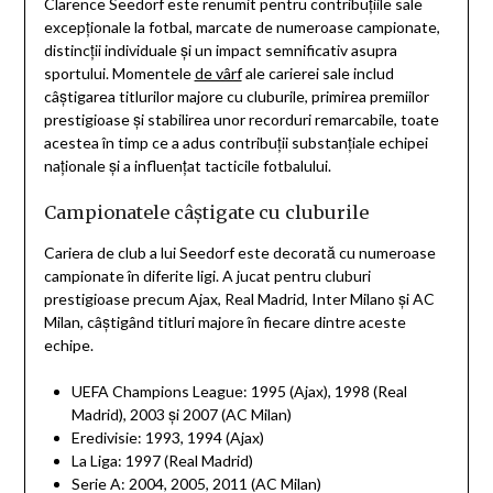
Clarence Seedorf este renumit pentru contribuțiile sale
excepționale la fotbal, marcate de numeroase campionate,
distincții individuale și un impact semnificativ asupra
sportului. Momentele
de vârf
ale carierei sale includ
câștigarea titlurilor majore cu cluburile, primirea premiilor
prestigioase și stabilirea unor recorduri remarcabile, toate
acestea în timp ce a adus contribuții substanțiale echipei
naționale și a influențat tacticile fotbalului.
Campionatele câștigate cu cluburile
Cariera de club a lui Seedorf este decorată cu numeroase
campionate în diferite ligi. A jucat pentru cluburi
prestigioase precum Ajax, Real Madrid, Inter Milano și AC
Milan, câștigând titluri majore în fiecare dintre aceste
echipe.
UEFA Champions League: 1995 (Ajax), 1998 (Real
Madrid), 2003 și 2007 (AC Milan)
Eredivisie: 1993, 1994 (Ajax)
La Liga: 1997 (Real Madrid)
Serie A: 2004, 2005, 2011 (AC Milan)