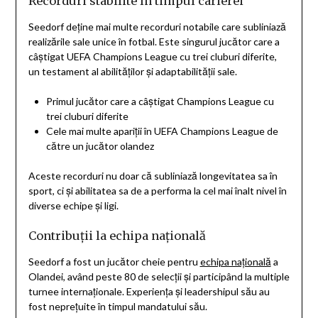
Recorduri stabilite în timpul carierei
Seedorf deține mai multe recorduri notabile care subliniază
realizările sale unice în fotbal. Este singurul jucător care a
câștigat UEFA Champions League cu trei cluburi diferite,
un testament al abilităților și adaptabilității sale.
Primul jucător care a câștigat Champions League cu
trei cluburi diferite
Cele mai multe apariții în UEFA Champions League de
către un jucător olandez
Aceste recorduri nu doar că subliniază longevitatea sa în
sport, ci și abilitatea sa de a performa la cel mai înalt nivel în
diverse echipe și ligi.
Contribuții la echipa națională
Seedorf a fost un jucător cheie pentru
echipa națională
a
Olandei, având peste 80 de selecții și participând la multiple
turnee internaționale. Experiența și leadershipul său au
fost neprețuite în timpul mandatului său.