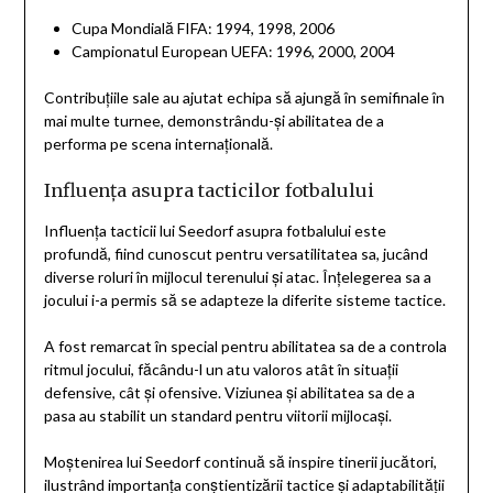
Cupa Mondială FIFA: 1994, 1998, 2006
Campionatul European UEFA: 1996, 2000, 2004
Contribuțiile sale au ajutat echipa să ajungă în semifinale în
mai multe turnee, demonstrându-și abilitatea de a
performa pe scena internațională.
Influența asupra tacticilor fotbalului
Influența tacticii lui Seedorf asupra fotbalului este
profundă, fiind cunoscut pentru versatilitatea sa, jucând
diverse roluri în mijlocul terenului și atac. Înțelegerea sa a
jocului i-a permis să se adapteze la diferite sisteme tactice.
A fost remarcat în special pentru abilitatea sa de a controla
ritmul jocului, făcându-l un atu valoros atât în situații
defensive, cât și ofensive. Viziunea și abilitatea sa de a
pasa au stabilit un standard pentru viitorii mijlocași.
Moștenirea lui Seedorf continuă să inspire tinerii jucători,
ilustrând importanța conștientizării tactice și adaptabilității