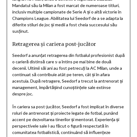
Mandatul său la Milan a fost marcat de numeroase titluri,
inclusiv multiple campionate de Serie A și o altă victorie în
Champions League. Abilitatea lui Seedorf de a se adapta la
diferite stiluri de joc și medii a fost cheia succesului său
susținut.
Retragerea și cariera post-jucător
Seedorf a anunțat retragerea din fotbalul profesionist după
o carieră distinsă care s-a întins pe mai bine de două
decenii. Ultimii săi ani au fost petrecuți la AC Milan, unde a
continuat să contribuie atât pe teren, cât și în afara
acestuia. După retragere, Seedorf a trecut la antrenorat și
management, împărtășind cunoștințele sale extinse
despre joc.
În cariera sa post-jucător, Seedorf a fost implicat în diverse
roluri de antrenorat și proiecte legate de fotbal, punând
accent pe dezvoltarea tinerilor și mentorat. Experiența și
perspectivele sale l-au făcut o figură respectată în
comunitatea fotbalistică, continuând să influențeze