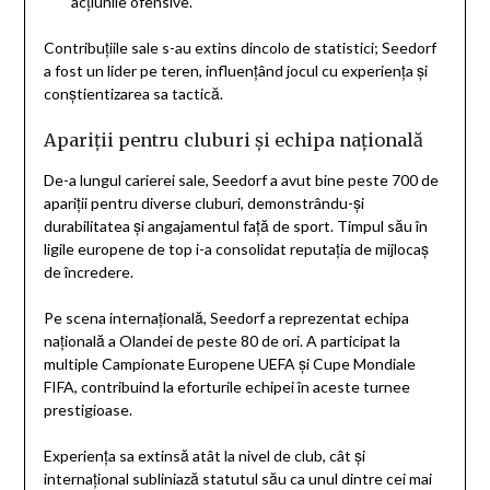
acțiunile ofensive.
Contribuțiile sale s-au extins dincolo de statistici; Seedorf
a fost un lider pe teren, influențând jocul cu experiența și
conștientizarea sa tactică.
Apariții pentru cluburi și echipa națională
De-a lungul carierei sale, Seedorf a avut bine peste 700 de
apariții pentru diverse cluburi, demonstrându-și
durabilitatea și angajamentul față de sport. Timpul său în
ligile europene de top i-a consolidat reputația de mijlocaș
de încredere.
Pe scena internațională, Seedorf a reprezentat echipa
națională a Olandei de peste 80 de ori. A participat la
multiple Campionate Europene UEFA și Cupe Mondiale
FIFA, contribuind la eforturile echipei în aceste turnee
prestigioase.
Experiența sa extinsă atât la nivel de club, cât și
internațional subliniază statutul său ca unul dintre cei mai