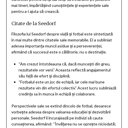
mai tineri, împărtășind cunoștințele și experiențele sale
pentru a-i ajuta să crească.
Citate de la Seedorf
Filozofia lui Seedorf despre viață și fotbal este sintetizată
în mai multe dintre citatele sale memorabile. El a subliniat
adesea importanța muncii asidue și a perseverenței,
afirmând că succesul este o călătorie, nu o destinație.
“Am crezut întotdeauna că, dacă muncești din greu,
rezultatele vor veni.” Aceasta reflectă angajamentul
său față de efort și disciplină.
“Fotbalul este un joc de echipă, iar cele mai bune
rezultate vin din efortul colectiv.” Acest lucru subliniază
credința sa în munca în echipă și colaborare.
Perspectivele sale se extind dincolo de fotbal, deoarece
vorbește adesea despre valoarea educației și dezvoltării
personale. Seedorf îi încurajează pe indivizi să caute
cunoașterea, afirmând: “Învățarea nu se oprește niciodată;