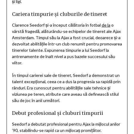
și ligi.
Cariera timpurie și cluburile de tineret
Clarence Seedorf și-a început călătoria în fotbal
de la
o
vârstă fragedă, alăturându-se echipelor de tineret ale Ajax
Amsterdam. Timpul său la Ajax a fost crucial, deoarece și-a
dezvoltat abilitățile într-un club renumit pentru promovarea
tinerelor talente. Expunerea timpurie a lui Seedorf la
antrenamente de înalt nivel a pus bazele succesului său
viitor.
În timpul carierei sale de tineret, Seedorf a demonstrat un
talent excepțional, ceea ce a dus la progresia sa rapidă prin
rânduri. Era cunoscut pentru abilitățile sale tehnice și
viziunea pe teren, atribute care aveau să definească stilul
său de joc în anii următori.
Debut profesional și cluburi timpurii
Seedorf a debutat profesional pentru Ajax la mijlocul anilor
’90, stabilindu-se rapid ca un mijlocaș promițător.