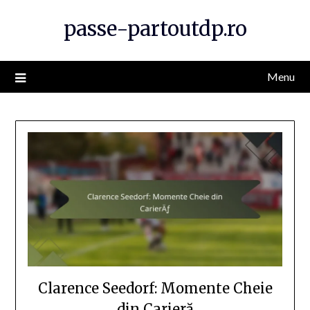
Skip
passe-partoutdp.ro
to
content
Menu
Clarence Seedorf: Momente Cheie
din Carieră