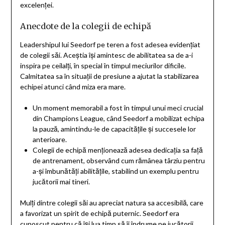
excelenței.
Anecdote de la colegii de echipă
Leadershipul lui Seedorf pe teren a fost adesea evidențiat
de colegii săi. Aceștia își amintesc de abilitatea sa de a-i
inspira pe ceilalți, în special în timpul meciurilor dificile.
Calmitatea sa în situații de presiune a ajutat la stabilizarea
echipei atunci când miza era mare.
Un moment memorabil a fost în timpul unui meci crucial
din Champions League, când Seedorf a mobilizat echipa
la pauză, amintindu-le de capacitățile și succesele lor
anterioare.
Colegii de echipă menționează adesea dedicația sa față
de antrenament, observând cum rămânea târziu pentru
a-și îmbunătăți abilitățile, stabilind un exemplu pentru
jucătorii mai tineri.
Mulți dintre colegii săi au apreciat natura sa accesibilă, care
a favorizat un spirit de echipă puternic. Seedorf era
cunoscut pentru că își lua timp să îi îndrume pe jucătorii