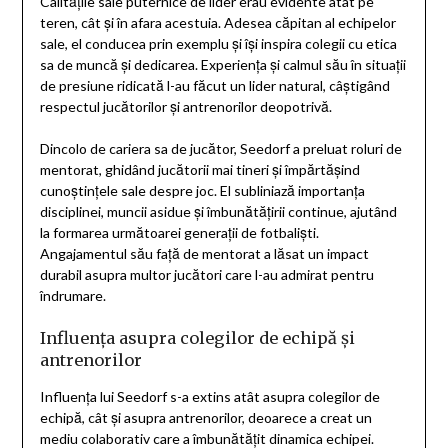
Calitățile sale puternice de lider erau evidente atât pe
teren, cât și în afara acestuia. Adesea căpitan al echipelor
sale, el conducea prin exemplu și își inspira colegii cu etica
sa de muncă și dedicarea. Experiența și calmul său în situații
de presiune ridicată l-au făcut un lider natural, câștigând
respectul jucătorilor și antrenorilor deopotrivă.
Dincolo de cariera sa de jucător, Seedorf a preluat roluri de
mentorat, ghidând jucătorii mai tineri și împărtășind
cunoștințele sale despre joc. El subliniază importanța
disciplinei, muncii asidue și îmbunătățirii continue, ajutând
la formarea următoarei generații de fotbaliști.
Angajamentul său față de mentorat a lăsat un impact
durabil asupra multor jucători care l-au admirat pentru
îndrumare.
Influența asupra colegilor de echipă și
antrenorilor
Influența lui Seedorf s-a extins atât asupra colegilor de
echipă, cât și asupra antrenorilor, deoarece a creat un
mediu colaborativ care a îmbunătățit dinamica echipei.