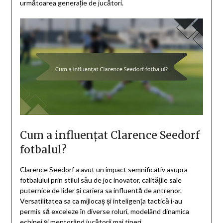
următoarea generație de jucători.
Cum a influențat Clarence Seedorf
fotbalul?
Clarence Seedorf a avut un impact semnificativ asupra
fotbalului prin stilul său de joc inovator, calitățile sale
puternice de lider și cariera sa influentă de antrenor.
Versatilitatea sa ca mijlocaș și inteligența tactică i-au
permis să exceleze în diverse roluri, modelând dinamica
echipei și mentorând jucătorii mai tineri.