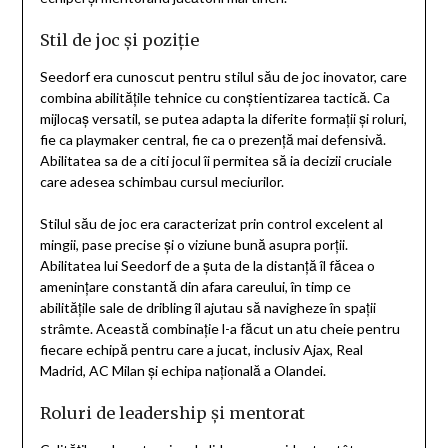
Stil de joc și poziție
Seedorf era cunoscut pentru stilul său de joc inovator, care
combina abilitățile tehnice cu conștientizarea tactică. Ca
mijlocaș versatil, se putea adapta la diferite formații și roluri,
fie ca playmaker central, fie ca o prezență mai defensivă.
Abilitatea sa de a citi jocul îi permitea să ia decizii cruciale
care adesea schimbau cursul meciurilor.
Stilul său de joc era caracterizat prin control excelent al
mingii, pase precise și o viziune bună asupra porții.
Abilitatea lui Seedorf de a șuta de la distanță îl făcea o
amenințare constantă din afara careului, în timp ce
abilitățile sale de dribling îl ajutau să navigheze în spații
strâmte. Această combinație l-a făcut un atu cheie pentru
fiecare echipă pentru care a jucat, inclusiv Ajax, Real
Madrid, AC Milan și echipa națională a Olandei.
Roluri de leadership și mentorat