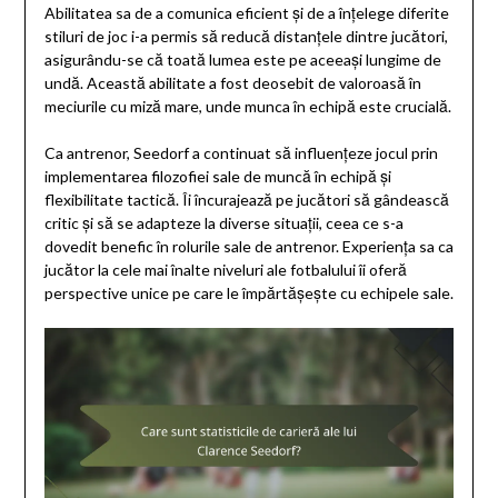
Abilitatea sa de a comunica eficient și de a înțelege diferite
stiluri de joc i-a permis să reducă distanțele dintre jucători,
asigurându-se că toată lumea este pe aceeași lungime de
undă. Această abilitate a fost deosebit de valoroasă în
meciurile cu miză mare, unde munca în echipă este crucială.
Ca antrenor, Seedorf a continuat să influențeze jocul prin
implementarea filozofiei sale de muncă în echipă și
flexibilitate tactică. Îi încurajează pe jucători să gândească
critic și să se adapteze la diverse situații, ceea ce s-a
dovedit benefic în rolurile sale de antrenor. Experiența sa ca
jucător la cele mai înalte niveluri ale fotbalului îi oferă
perspective unice pe care le împărtășește cu echipele sale.