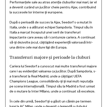
Performanțele sale au atras atenția cluburilor mai mari, iar el
a devenit curând un jucător cheie pentru Ajax, contribuind
la succesele lor interne și europene.
După o perioadă de succes la Ajax, Seedorf s-a mutat în
Italia, unde s-a alăturat echipei Sampdoria. Timpul său în
Italia a marcat începutul unei serii de transferuri
impactante care aveau să-i contureze cariera. A continuat
să-și dezvolte jocul, câștigând experiență valoroasă într-
una dintre cele mai dure ligi din Europa.
Transferuri majore și perioade la cluburi
Cariera lui Seedorf a cunoscut mai multe transferuri majore
care i-au evidențiat valoarea ca jucător. După Sampdoria, s-
a transferat la Real Madrid, unde a câștigat UEFA
Champions League, consolidându-și și mai mult reputația
pe scena internațională. Timpul său la Madrid a fost urmat
de o mutare la Inter Milano, unde a continuat să exceleze.
În cele din urmă, Seedorf și-a găsit un cămin pe termen
lung la AC Milan, unde a devenit o legendă a clubului.