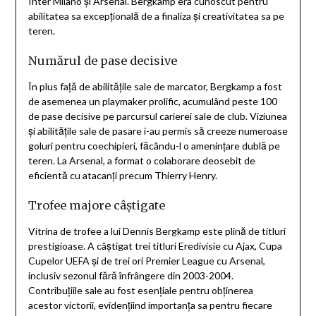
Inter Milano și Arsenal. Bergkamp era cunoscut pentru
abilitatea sa excepțională de a finaliza și creativitatea sa pe
teren.
Numărul de pase decisive
În plus față de abilitățile sale de marcator, Bergkamp a fost
de asemenea un playmaker prolific, acumulând peste 100
de pase decisive pe parcursul carierei sale de club. Viziunea
și abilitățile sale de pasare i-au permis să creeze numeroase
goluri pentru coechipieri, făcându-l o amenințare dublă pe
teren. La Arsenal, a format o colaborare deosebit de
eficientă cu atacanți precum Thierry Henry.
Trofee majore câștigate
Vitrina de trofee a lui Dennis Bergkamp este plină de titluri
prestigioase. A câștigat trei titluri Eredivisie cu Ajax, Cupa
Cupelor UEFA și de trei ori Premier League cu Arsenal,
inclusiv sezonul fără înfrângere din 2003-2004.
Contribuțiile sale au fost esențiale pentru obținerea
acestor victorii, evidențiind importanța sa pentru fiecare