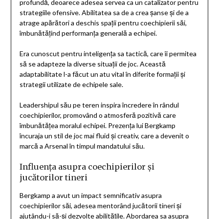
profundă, deoarece adesea servea ca un catalizator pentru
strategiile ofensive. Abilitatea sa de a crea șanse și de a
atrage apărători a deschis spații pentru coechipierii săi,
îmbunătățind performanța generală a echipei.
Era cunoscut pentru inteligența sa tactică, care îi permitea
să se adapteze la diverse situații de joc. Această
adaptabilitate l-a făcut un atu vital în diferite formații și
strategii utilizate de echipele sale.
Leadershipul său pe teren inspira încredere în rândul
coechipierilor, promovând o atmosferă pozitivă care
îmbunătățea moralul echipei. Prezența lui Bergkamp
încuraja un stil de joc mai fluid și creativ, care a devenit o
marcă a Arsenal în timpul mandatului său.
Influența asupra coechipierilor și
jucătorilor tineri
Bergkamp a avut un impact semnificativ asupra
coechipierilor săi, adesea mentorând jucătorii tineri și
ajutându-i să-și dezvolte abilitățile. Abordarea sa asupra