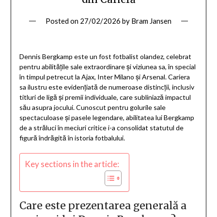
Posted on
27/02/2026
by
Bram Jansen
Dennis Bergkamp este un fost fotbalist olandez, celebrat
pentru abilitățile sale extraordinare și viziunea sa, în special
în timpul petrecut la Ajax, Inter Milano și Arsenal. Cariera
sa ilustru este evidențiată de numeroase distincții, inclusiv
titluri de ligă și premii individuale, care subliniază impactul
său asupra jocului. Cunoscut pentru golurile sale
spectaculoase și pasele legendare, abilitatea lui Bergkamp
de a străluci în meciuri critice i-a consolidat statutul de
figură îndrăgită în istoria fotbalului.
Key sections in the article:
Care este prezentarea generală a