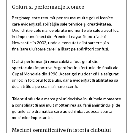
Goluri și performanțe iconice
Bergkamp este renumit pentru mai multe goluri iconice
care evidențiază abilitățile sale tehnice și creativitatea.
Unul dintre cele mai celebrate momente ale sale a avut loc
în timpul unui meci din Premier League împotriva lui
Newcastle în 2002, unde a executat o întoarcere și o
finalizare uluitoare care i-a lăsat pe apărători confuzi.
O altă performanță remarcabilă a fost golul său
spectaculos împotriva Argentinei în sferturile de finală ale
Cupei Mondiale din 1998. Acest gol nu doar că i-a asigurat
un loc în folclorul fotbalului, dar a evidențiat și abilitatea sa
de a străluci pe cea mai mare scenă.
Talentul său de a marca goluri decisive în ultimele momente
a consolidat și mai mult moștenirea sa, fanii amintindu-și de
golurile sale dramatice care au schimbat adesea soarta
meciurilor importante.
Meciuri semnificative în istoria clubului