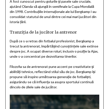
A fost cunoscut pentru golurile și pasele sale cruciale,
ajutând Olanda să ajungă în semifinale la Cupa Mondială
din 1998. Contribuțiile internaționale ale lui Bergkamp i-au
consolidat statutul de unul dintre cei mai mari jucători din
istoria țării.
Tranziția de la jucător la antrenor
După ce s-a retras din fotbalul profesionist, Bergkamp a
trecut la antrenorat, împărtășind cunoștințele sale extinse
despre joc. A ocupat diverse roluri, inclusiv o poziție la Ajax,
unde s-a concentrat pe dezvoltarea tinerilor.
Filozofia sa de antrenorat pune accent pe creativitate și
abilități tehnice, reflectând stilul său de joc. Bergkamp își
propune să inspire următoarea generație de fotbaliști,
asigurându-se că influența sa asupra sportului continuă
dincolo de zilele sale de jucător.