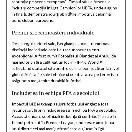
reputația pe scena europeană. Timpul său la Arsenal a
inclus și competiția în Liga Campionilor UEFA, unde a ajuns
în finală, demonstrându-și abilitățile împotriva celor mai
bune cluburi europene.
Premii și recunoașteri individuale
De-a lungul carierei sale, Bergkamp a primit numeroase
distincții individuale care i-au recunoscut talentul
excepțional. A fost numit Fotbalistul Olandez al Anului de
mai multe ori și a câștigat un loc în FIFPro World XI,
reflectând statutul său printre cei mai buni jucători la nivel
global. Abilitățile sale tehnice și creativitatea pe teren i-au
asigurat o moștenire durabilă în fotbal.
Includerea în echipa PFA a secolului
Impactul lui Bergkamp asupra fotbalului englez a fost
recunoscut și prin includerea sa în echipa PFA a secolului.
Această onoare subliniază influența și contribuțiile sale în
timpul petrecut în Premier League, unde este amintit ca
unul dintre cei mai mari jucători care au jucat în ligă.