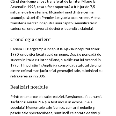
Când Bergkamp a fost transferat de la Inter Milano la
Arsenal în 1995, taxa a fost raportată a fi în jur de 7,5
milioane de lire sterline, făcându-l unul dintre cei mai
scumpi jucători din Premier League la acea vreme. Acest
transfer a marcat începutul unui capitol semnificativ în
cariera sa, unde avea să devină o legendă a clubului.
Cronologia carierei
Cariera lui Bergkamp a început la Ajax la începutul anilor
1990, unde și-a făcut rapid un nume. După o perioadă de
succes în Italia cu Inter Milano, s-a alăturat lui Arsenal în
1995. Timpul său în Anglia i-a consolidat statutul de unul
dintre cei mai mari jucători ai generației sale, culminând cu
retragerea sa în 2006.
Realizări notabile
Printre numeroasele sale realizări, Bergkamp a fost numit
Jucătorul Anului PFA și a fost inclus în echipa PFA a
secolului. Momentele sale iconice, cum ar fi golurile și
pasele sale spectaculoase, sunt încă celebrate de fani și