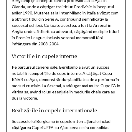
Bergkamp și-a început cariera profesională la Ajax în
Olanda, unde a câștigat trei titluri Eredivisie la începutul
anilor 1990. Mutarea sa la Inter Milano în Italia a văzut cum
a obținut titlul din Serie A, contribuind semnificativ la
succesul echipei. Cu toate acestea, a fost la Arsenal în
Anglia unde a înflorit cu adevărat, câștigând multiple titluri
în Premier League, inclusiv sezonul memorabil fără
înfrângere din 2003-2004.
Victoriile în cupele interne
Pe parcursul carierei sale, Bergkamp a avut un succes
notabil în competițiile de cupe interne. A câștigat Cupa
KNVB cu Ajax, demonstrându-și abilitatea de a performa în
meciuri cruciale. La Arsenal, a adăugat mai multe Cupe FA în
vitrina sa, având roluri esențiale în meciurile cheie care au
dus la victorie.
Realizările în cupele internaționale
Succesele lui Bergkamp în cupele internaționale includ
câștigarea Cupei UEFA cu Ajax, ceea ce i-a consolidat