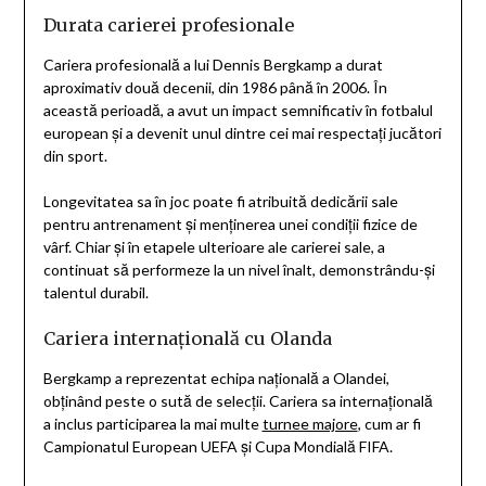
Durata carierei profesionale
Cariera profesională a lui Dennis Bergkamp a durat
aproximativ două decenii, din 1986 până în 2006. În
această perioadă, a avut un impact semnificativ în fotbalul
european și a devenit unul dintre cei mai respectați jucători
din sport.
Longevitatea sa în joc poate fi atribuită dedicării sale
pentru antrenament și menținerea unei condiții fizice de
vârf. Chiar și în etapele ulterioare ale carierei sale, a
continuat să performeze la un nivel înalt, demonstrându-și
talentul durabil.
Cariera internațională cu Olanda
Bergkamp a reprezentat echipa națională a Olandei,
obținând peste o sută de selecții. Cariera sa internațională
a inclus participarea la mai multe
turnee majore
, cum ar fi
Campionatul European UEFA și Cupa Mondială FIFA.