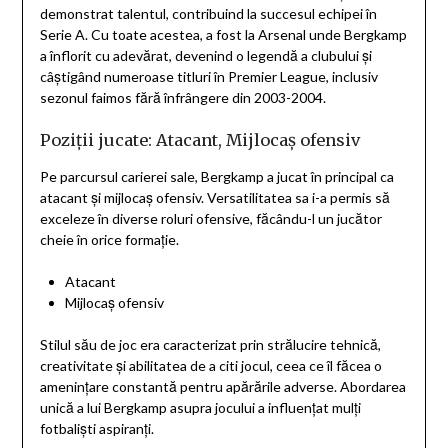
demonstrat talentul, contribuind la succesul echipei în
Serie A. Cu toate acestea, a fost la Arsenal unde Bergkamp
a înflorit cu adevărat, devenind o legendă a clubului și
câștigând numeroase titluri în Premier League, inclusiv
sezonul faimos fără înfrângere din 2003-2004.
Poziții jucate: Atacant, Mijlocaș ofensiv
Pe parcursul carierei sale, Bergkamp a jucat în principal ca
atacant și mijlocaș ofensiv. Versatilitatea sa i-a permis să
exceleze în diverse roluri ofensive, făcându-l un jucător
cheie în orice formație.
Atacant
Mijlocaș ofensiv
Stilul său de joc era caracterizat prin strălucire tehnică,
creativitate și abilitatea de a citi jocul, ceea ce îl făcea o
amenințare constantă pentru apărările adverse. Abordarea
unică a lui Bergkamp asupra jocului a influențat mulți
fotbaliști aspiranți.