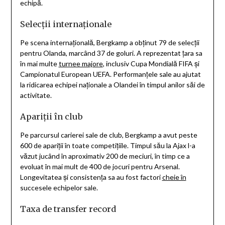
echipă.
Selecții internaționale
Pe scena internațională, Bergkamp a obținut 79 de selecții
pentru Olanda, marcând 37 de goluri. A reprezentat țara sa
în mai multe
turnee majore
, inclusiv Cupa Mondială FIFA și
Campionatul European UEFA. Performanțele sale au ajutat
la ridicarea echipei naționale a Olandei în timpul anilor săi de
activitate.
Apariții în club
Pe parcursul carierei sale de club, Bergkamp a avut peste
600 de apariții în toate competițiile. Timpul său la Ajax l-a
văzut jucând în aproximativ 200 de meciuri, în timp ce a
evoluat în mai mult de 400 de jocuri pentru Arsenal.
Longevitatea și consistența sa au fost factori
cheie în
succesele echipelor sale.
Taxa de transfer record