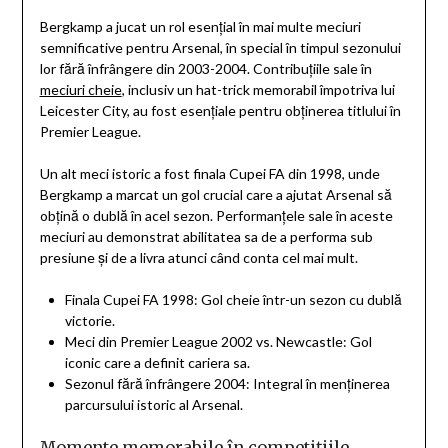
Bergkamp a jucat un rol esențial în mai multe meciuri
semnificative pentru Arsenal, în special în timpul sezonului
lor fără înfrângere din 2003-2004. Contribuțiile sale în
meciuri cheie
, inclusiv un hat-trick memorabil împotriva lui
Leicester City, au fost esențiale pentru obținerea titlului în
Premier League.
Un alt meci istoric a fost finala Cupei FA din 1998, unde
Bergkamp a marcat un gol crucial care a ajutat Arsenal să
obțină o dublă în acel sezon. Performanțele sale în aceste
meciuri au demonstrat abilitatea sa de a performa sub
presiune și de a livra atunci când conta cel mai mult.
Finala Cupei FA 1998: Gol cheie într-un sezon cu dublă
victorie.
Meci din Premier League 2002 vs. Newcastle: Gol
iconic care a definit cariera sa.
Sezonul fără înfrângere 2004: Integral în menținerea
parcursului istoric al Arsenal.
Momente memorabile în competițiile