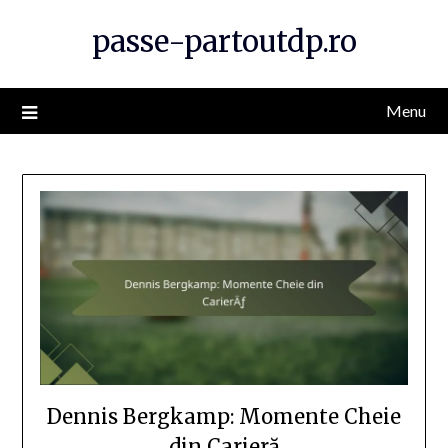
Skip
passe-partoutdp.ro
to
content
Menu
Dennis Bergkamp: Momente Cheie
din Carieră