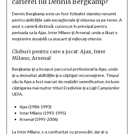
carierei lui Dennis Bergkamp?
Dennis Bergkamp este un fost fotbalist olandez renumit
pentru abilitățile sale excepționale și viziunea sa pe teren. A
avut o carieră distinsă, cunoscut în principal pentru
perioada sa la Ajax, Inter Milano și Arsenal, unde a lăsat o
moștenire durabilă ca atacant și mijlocaș ofensiv.
Cluburi pentru care a jucat: Ajax, Inter
Milano, Arsenal
Bergkamp și-a început parcursul profesional la Ajax, unde
și-a dezvoltat abilitățile și a câștigat recunoaștere. Timpul
său la Ajax a fost marcat de realizări semnificative, inclusiv
câștigarea mai multor titluri Eredivisie și a Ligii Campionilor
UEFA.
Ajax (1986-1993)
Inter Milano (1993-1995)
Arsenal (1995-2006)
La Inter Milano, s-a confruntat cu provocări, dar și-a