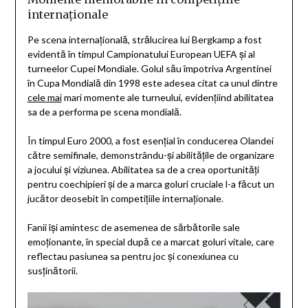
internaționale
Pe scena internațională, strălucirea lui Bergkamp a fost
evidentă în timpul Campionatului European UEFA și al
turneelor Cupei Mondiale. Golul său împotriva Argentinei
în Cupa Mondială din 1998 este adesea citat ca unul dintre
cele mai
mari momente ale turneului, evidențiind abilitatea
sa de a performa pe scena mondială.
În timpul Euro 2000, a fost esențial în conducerea Olandei
către semifinale, demonstrându-și abilitățile de organizare
a jocului și viziunea. Abilitatea sa de a crea oportunități
pentru coechipieri și de a marca goluri cruciale l-a făcut un
jucător deosebit în competițiile internaționale.
Fanii își amintesc de asemenea de sărbătorile sale
emoționante, în special după ce a marcat goluri vitale, care
reflectau pasiunea sa pentru joc și conexiunea cu
susținătorii.