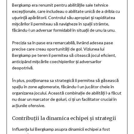
Bergkamp era renumit pentru abilitățile sale tehnice
excepționale, care includeau o abilitate unică de a dribla cu
ușurință apărătorii. Controlul său apropiat și rapiditatea
mișcărilor îi permiteau să navigheze în spații strâmte,
făcându-l un adversar formidabil în situații de unu la unu.
Precizia sa în pase era remarcabilă, livrând adesea pase
precise care creau oportunități de gol. Viziunea lui
Bergkamp pe teren îi permitea să citească jocul eficient,
anticipând mișcările coechipierilor și adversarilor
deopotrivă.
În plus, poziționarea sa strategică îi permitea să găsească
spațiu în zone aglomerate, făcându-l un jucător cheie în
organizarea jocului. Această combinație de abilități l-a făcut
nu doar un marcator de goluri, ci și un facilitator crucial în
acțiunile ofensive.
Contribuții la dinamica echipei și strategii
Influența lui Bergkamp asupra dinamicii echipei a fost